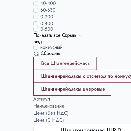
40-400
60-630
0-300
0-400
0-500
Показать все
Скрыть
вид
нониусный
Сбросить
Все Штангенрейсмасы
Штангенрейсмасы с отсчетом по нониус
Штангенрейсмасы цифровые
Артикул
Наименование
Цена (Без НДС)
Цена (С НДС)
Штангенрейсмас ШР 0-