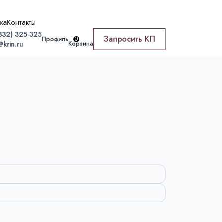
ка
Контакты
332) 325-325
Запросить КП
Профиль
0
Корзина
@krin.ru