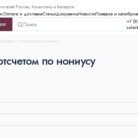
по всей России, Казахстану и Беларуси
ас
Оплата и доставка
Cтатьи
Документы
Новости
Поверка и калибров
+7 (8
лог
sales
йсмасы с отсчетом по нониусу
тсчетом по нониусу